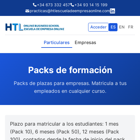
+34 673 332 457
+34 93 14 15 199
practicas@htlescueladeempresaonline.com
Acceder
ES
EN
FR
Particulares
Empresas
Packs de formación
Packs de plazas para empresas. Matricula a tus
empleados en cualquier curso.
Plazo para matricular a los estudiantes: 1 mes
(Pack 10), 6 meses (Pack 50), 12 meses (Pack
100), contados desde la fecha de inicio del pack.